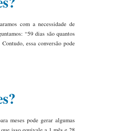
es?
paramos com a necessidade de
guntamos: “59 dias são quantos
. Contudo, essa conversão pode
es?
para meses pode gerar algumas
 que isso equivale a 1 mês e 28