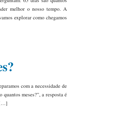
erguntam: 65 dias são quantos
nder melhor o nosso tempo. A
o, vamos explorar como chegamos
es?
deparamos com a necessidade de
o quantos meses?”, a resposta é
 […]