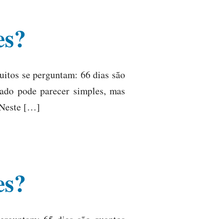
es?
uitos se perguntam: 66 dias são
tado pode parecer simples, mas
 Neste […]
es?